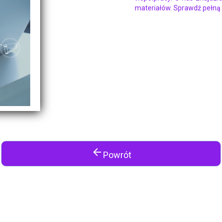
materiałów. Sprawdź pełną 
arrow_back
Powrót