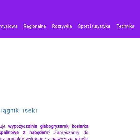
emysłowa
Regionalne
Rozrywka
Sport i turystyka
Technika
iągniki iseki
ruje
wypożyczalnia glebogryzarek
,
kosiarka
 spalinowe z napędem
? Zapraszamy do
esz produkty wykonane z najwyższej jakości