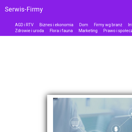
Serwis-Firmy
AGD i RTV
Biznes i ekonomia
Dom
Firmy wg branż
In
Zdrowie i uroda
Flora i fauna
Marketing
Prawo i społe