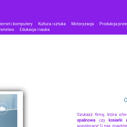
ternet i komputery
Kultura i sztuka
Motoryzacja
Produkcja prz
czeństwo
Edukacja i nauka
C
Szukasz firmy, która ofe
spalinowa
czy
kosiarki
współpracy! U nas znajdzi