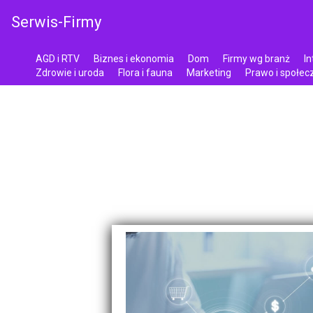
Serwis-Firmy
AGD i RTV
Biznes i ekonomia
Dom
Firmy wg branż
In
Zdrowie i uroda
Flora i fauna
Marketing
Prawo i społe