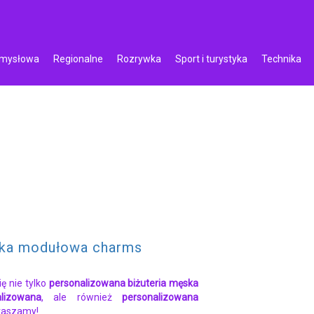
emysłowa
Regionalne
Rozrywka
Sport i turystyka
Technika
tka modułowa charms
ię nie tylko
personalizowana biżuteria męska
lizowana
, ale również
personalizowana
raszamy!