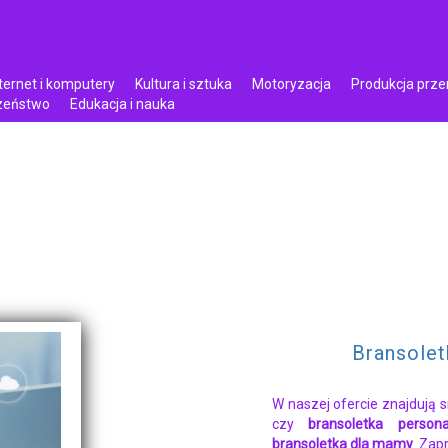
ternet i komputery
Kultura i sztuka
Motoryzacja
Produkcja prz
czeństwo
Edukacja i nauka
Bransole
W naszej ofercie znajdują s
czy
bransoletka persona
bransoletka dla mamy
. Zap