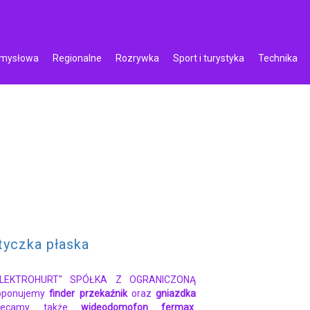
emysłowa
Regionalne
Rozrywka
Sport i turystyka
Technika
yczka płaska
"ELEKTROHURT" SPÓŁKA Z OGRANICZONĄ
oponujemy
finder przekaźnik
oraz
gniazdka
lecamy także
wideodomofon fermax
.