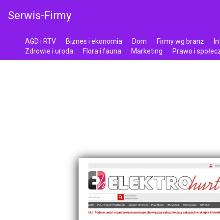
Serwis-Firmy
AGD i RTV
Biznes i ekonomia
Dom
Firmy wg branż
In
Zdrowie i uroda
Flora i fauna
Marketing
Prawo i społe