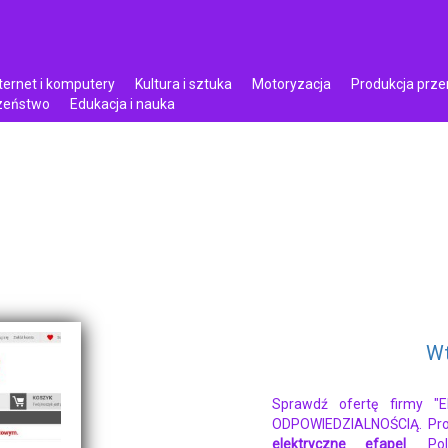
ternet i komputery
Kultura i sztuka
Motoryzacja
Produkcja prz
czeństwo
Edukacja i nauka
Wt
Sprawdź ofertę firmy 
ODPOWIEDZIALNOŚCIĄ. Pr
elektryczne efapel
. Po