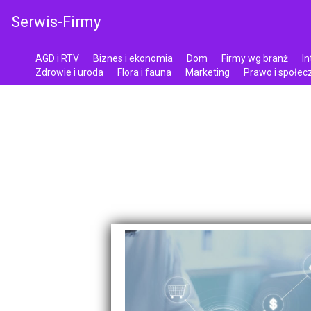
Serwis-Firmy
AGD i RTV
Biznes i ekonomia
Dom
Firmy wg branż
In
Zdrowie i uroda
Flora i fauna
Marketing
Prawo i społe