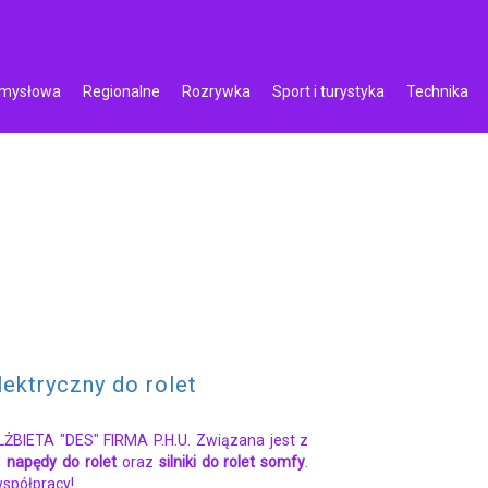
emysłowa
Regionalne
Rozrywka
Sport i turystyka
Technika
elektryczny do rolet
LŻBIETA "DES" FIRMA P.H.U. Związana jest z
,
napędy do rolet
oraz
silniki do rolet somfy
.
spółpracy!