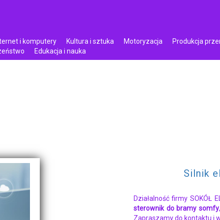
ternet i komputery
Kultura i sztuka
Motoryzacja
Produkcja prz
czeństwo
Edukacja i nauka
Silnik 
Działalność firmy SOKÓŁ E
sterownik do bramy somfy
Zapraszamy do kontaktu i w