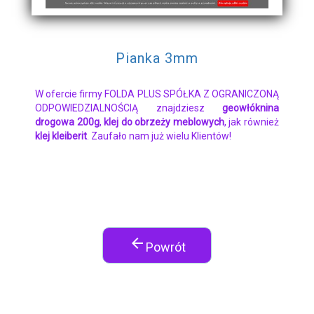
Pianka 3mm
W ofercie firmy FOLDA PLUS SPÓŁKA Z OGRANICZONĄ
ODPOWIEDZIALNOŚCIĄ znajdziesz
geowłóknina
drogowa 200g
,
klej do obrzeży meblowych
, jak również
klej kleiberit
. Zaufało nam już wielu Klientów!
arrow_back
Powrót