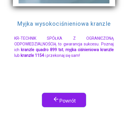
Myjka wysokociśnieniowa kranzle
KR-TECHNIK SPÓŁKA Z OGRANICZONĄ
ODPOWIEDZIALNOŚCIĄ to gwarancja sukcesu. Poznaj
ich
kranzle quadro 899 tst
,
myjka ciśnieniowa kranzle
lub
kranzle 1154
i przekonaj się sam!
arrow_back
Powrót