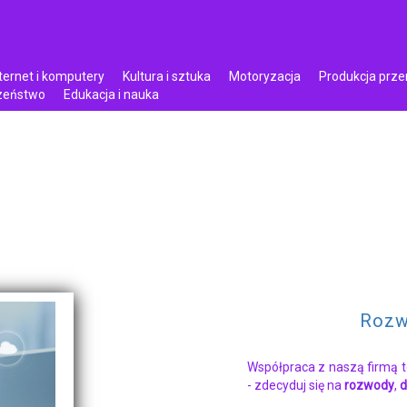
ternet i komputery
Kultura i sztuka
Motoryzacja
Produkcja prz
czeństwo
Edukacja i nauka
Rozw
Współpraca z naszą firmą t
- zdecyduj się na
rozwody
,
d