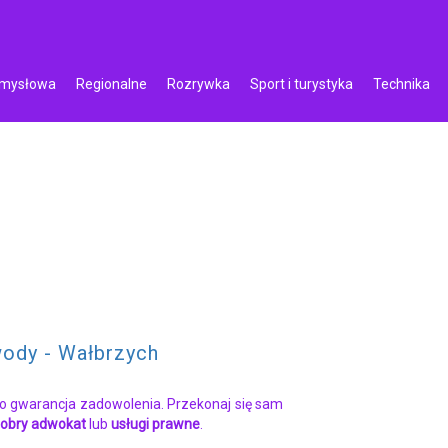
emysłowa
Regionalne
Rozrywka
Sport i turystyka
Technika
ody - Wałbrzych
o gwarancja zadowolenia. Przekonaj się sam
obry adwokat
lub
usługi prawne
.