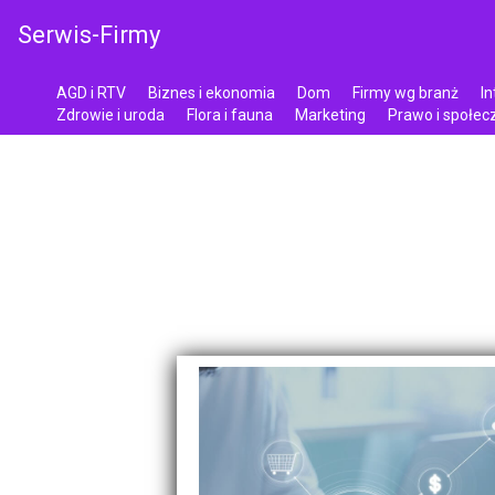
Serwis-Firmy
AGD i RTV
Biznes i ekonomia
Dom
Firmy wg branż
In
Zdrowie i uroda
Flora i fauna
Marketing
Prawo i społe