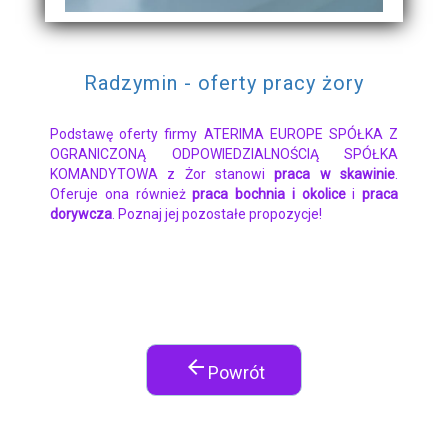
Radzymin - oferty pracy żory
Podstawę oferty firmy ATERIMA EUROPE SPÓŁKA Z
OGRANICZONĄ ODPOWIEDZIALNOŚCIĄ SPÓŁKA
KOMANDYTOWA z Żor stanowi
praca w skawinie
.
Oferuje ona również
praca bochnia i okolice
i
praca
dorywcza
. Poznaj jej pozostałe propozycje!
arrow_back
Powrót