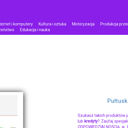
ternet i komputery
Kultura i sztuka
Motoryzacja
Produkcja prz
czeństwo
Edukacja i nauka
Pułtusk
Szukasz takich produktów 
lub
kredyty
? Zaufaj specj
ODPOWIEDZIALNOŚCIĄ w P