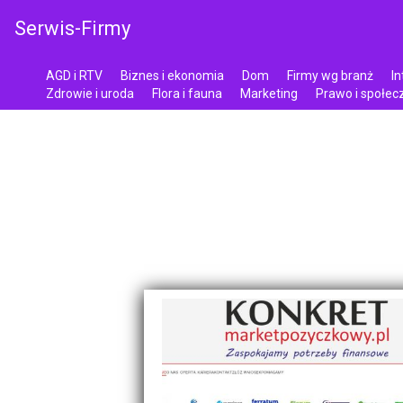
Serwis-Firmy
AGD i RTV
Biznes i ekonomia
Dom
Firmy wg branż
In
Zdrowie i uroda
Flora i fauna
Marketing
Prawo i społe