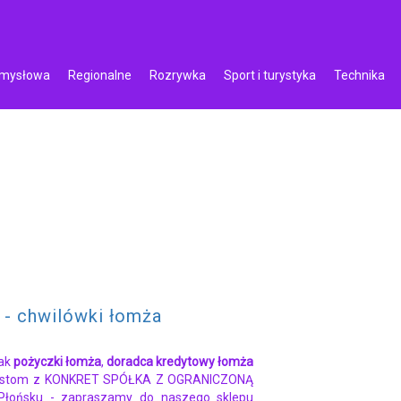
emysłowa
Regionalne
Rozrywka
Sport i turystyka
Technika
 - chwilówki łomża
jak
pożyczki łomża
,
doradca kredytowy łomża
alistom z KONKRET SPÓŁKA Z OGRANICZONĄ
łońsku - zapraszamy do naszego sklepu