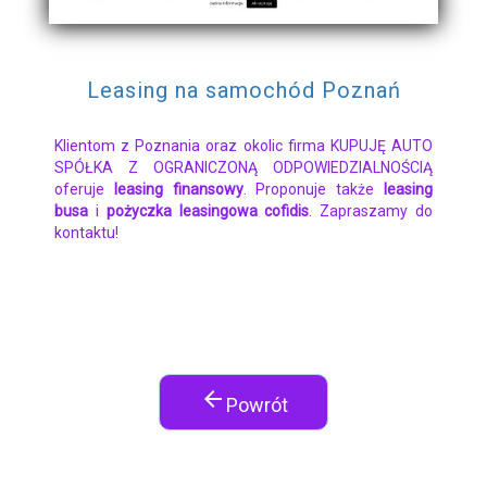
Leasing na samochód Poznań
Klientom z Poznania oraz okolic firma KUPUJĘ AUTO
SPÓŁKA Z OGRANICZONĄ ODPOWIEDZIALNOŚCIĄ
oferuje
leasing finansowy
. Proponuje także
leasing
busa
i
pożyczka leasingowa cofidis
. Zapraszamy do
kontaktu!
arrow_back
Powrót