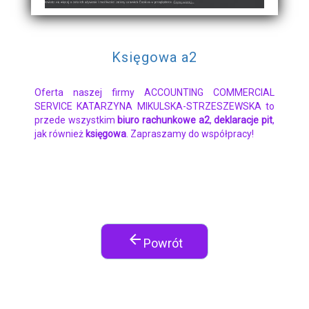
Księgowa a2
Oferta naszej firmy ACCOUNTING COMMERCIAL
SERVICE KATARZYNA MIKULSKA-STRZESZEWSKA to
przede wszystkim
biuro rachunkowe a2
,
deklaracje pit
,
jak również
księgowa
. Zapraszamy do współpracy!
arrow_back
Powrót