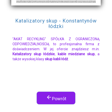
Katalizatory skup - Konstantynów
łódzki
"AKAT RECYKLING" SPÓŁKA Z OGRANICZONĄ
ODPOWIEDZIALNOŚCIĄ to profesjonalna firma z
doświadczeniem. W jej ofercie znajdziesz m.in.
Katalizatory skup łódzkie
,
kable miedziane skup
, a
także wysokiej klasy
skup kabli łódź
.
arrow_back
Powrót