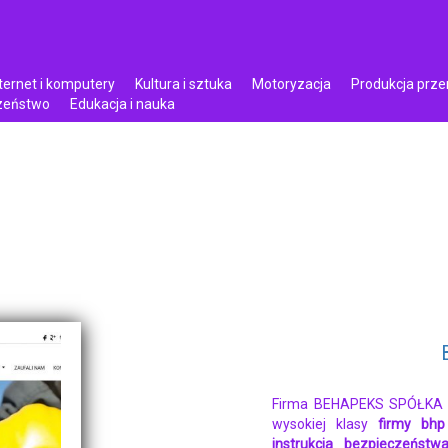
ternet i komputery
Kultura i sztuka
Motoryzacja
Produkcja prz
czeństwo
Edukacja i nauka
Firma BEHAPEKS SPÓŁKA
wysokiej klasy
firmy bhp
instrukcja bezpieczeńst