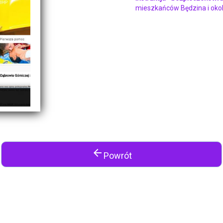
mieszkańców Będzina i okol
arrow_back
Powrót