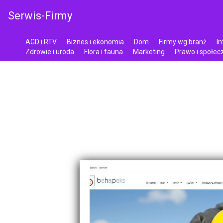
Serwis-Firmy
AGD i RTV
Biznes i ekonomia
Dom
Firmy wg branż
In
Zdrowie i uroda
Flora i fauna
Marketing
Prawo i społe