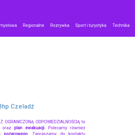
emysłowa
Regionalne
Rozrywka
Sport i turystyka
Technika
Bhp Czeladź
 Z OGRANICZONĄ ODPOWIEDZIALNOŚCIĄ to
oraz
plan ewakuacji
. Polecamy również
wa pożarowego
. Zapraszamy do kontaktu