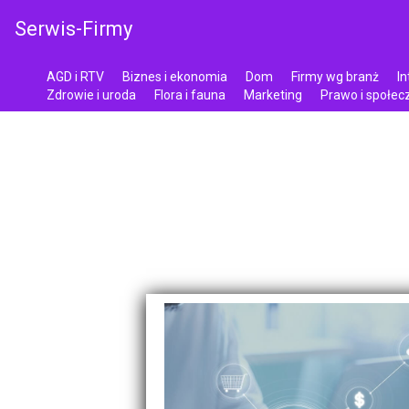
Serwis-Firmy
AGD i RTV
Biznes i ekonomia
Dom
Firmy wg branż
In
Zdrowie i uroda
Flora i fauna
Marketing
Prawo i społe