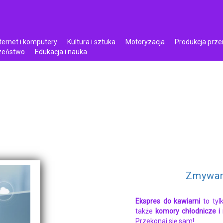
ternet i komputery
Kultura i sztuka
Motoryzacja
Produkcja prz
czeństwo
Edukacja i nauka
Zmywar
Ekspres do kawiarni
to tyl
także
komory chłodnicze i
Przekonaj się sam!