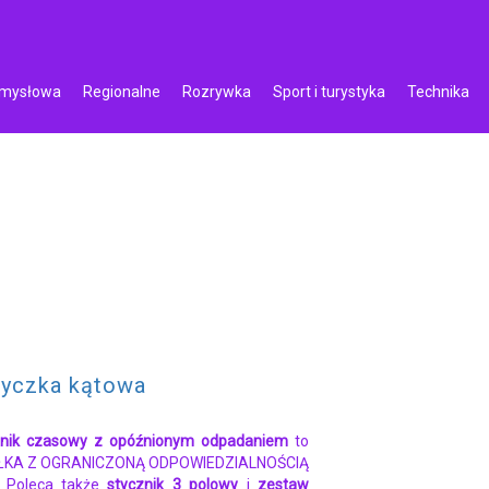
emysłowa
Regionalne
Rozrywka
Sport i turystyka
Technika
yczka kątowa
źnik czasowy z opóźnionym odpadaniem
to
ÓŁKA Z OGRANICZONĄ ODPOWIEDZIALNOŚCIĄ
! Poleca także
stycznik 3 polowy
i
zestaw