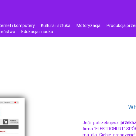
ternet i komputery
Kultura i sztuka
Motoryzacja
Produkcja prz
czeństwo
Edukacja i nauka
Wt
Jeśli potrzebujesz
przeka
firma "ELEKTROHURT" SP
ma dla Ciebie propozycje