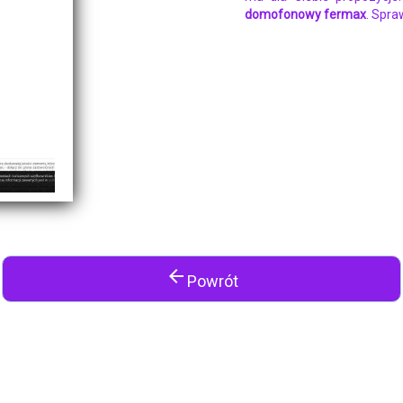
domofonowy fermax
. Spra
arrow_back
Powrót