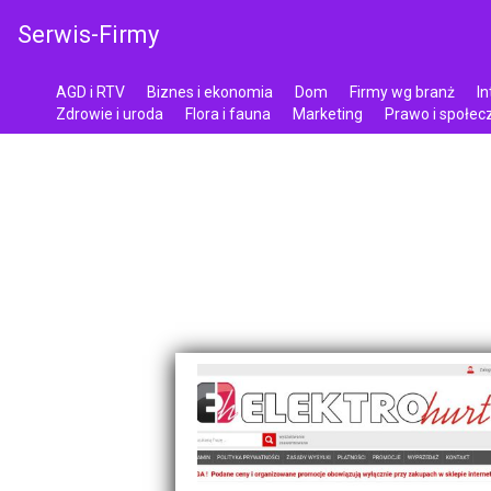
Serwis-Firmy
AGD i RTV
Biznes i ekonomia
Dom
Firmy wg branż
In
Zdrowie i uroda
Flora i fauna
Marketing
Prawo i społe