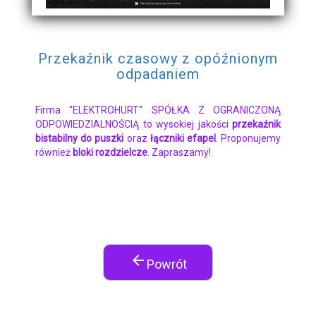
Przekaźnik czasowy z opóźnionym
odpadaniem
Firma "ELEKTROHURT" SPÓŁKA Z OGRANICZONĄ
ODPOWIEDZIALNOŚCIĄ to wysokiej jakości
przekaźnik
bistabilny do puszki
oraz
łączniki efapel
. Proponujemy
również
bloki rozdzielcze
. Zapraszamy!
arrow_back
Powrót