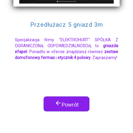
Przedłużacz 5 gniazd 3m
Specjalizacja firmy "ELEKTROHURT" SPÓŁKA Z
OGRANICZONĄ ODPOWIEDZIALNOŚCIĄ to
gniazda
efapel
. Ponadto w ofercie znajdziesz również
zestaw
domofonowy fermax
i
stycznik 4 polowy
. Zapraszamy!
arrow_back
Powrót