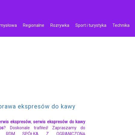
emysłowa
Regionalne
Rozrywka
Sport i turystyka
Technika
prawa ekspresów do kawy
erwis ekspresów
,
serwis ekspresów do kawy
ps
? Doskonale trafiłeś! Zapraszamy do
mie RDM SPÓŁKA Z OGRANICZONĄ