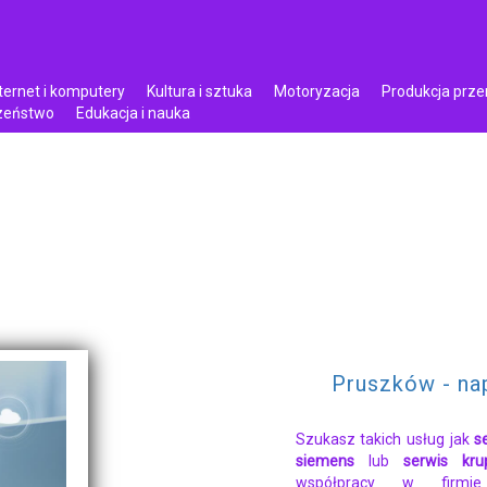
ternet i komputery
Kultura i sztuka
Motoryzacja
Produkcja prz
czeństwo
Edukacja i nauka
Pruszków - na
Szukasz takich usług jak
s
siemens
lub
serwis kru
współpracy w fir