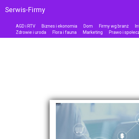
Serwis-Firmy
AGD i RTV
Biznes i ekonomia
Dom
Firmy wg branż
In
Zdrowie i uroda
Flora i fauna
Marketing
Prawo i społe