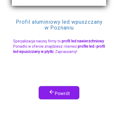
Profil aluminiowy led wpuszczany
w Poznaniu
Specjalizacja naszej firmy to
profil led nawierzchniowy
.
Ponadto w ofercie znajdziesz również
profile led
i
profil
led wpuszczany w płytki
. Zapraszamy!
arrow_back
Powrót