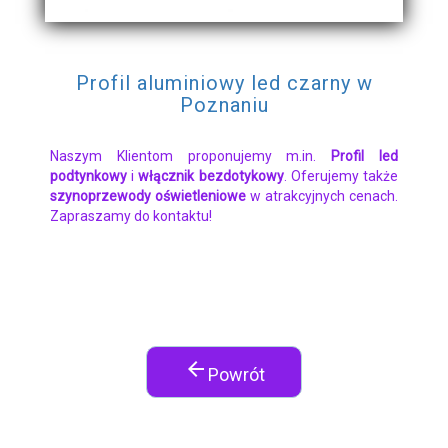
Profil aluminiowy led czarny w
Poznaniu
Naszym Klientom proponujemy m.in.
Profil led
podtynkowy
i
włącznik bezdotykowy
. Oferujemy także
szynoprzewody oświetleniowe
w atrakcyjnych cenach.
Zapraszamy do kontaktu!
arrow_back
Powrót