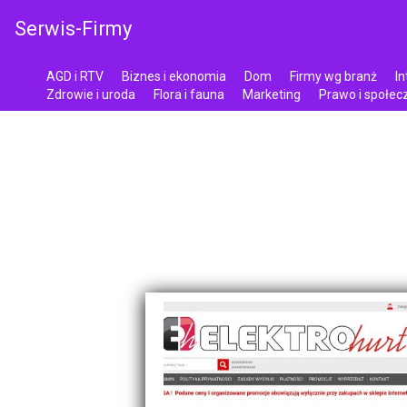
Serwis-Firmy
AGD i RTV
Biznes i ekonomia
Dom
Firmy wg branż
In
Zdrowie i uroda
Flora i fauna
Marketing
Prawo i społe