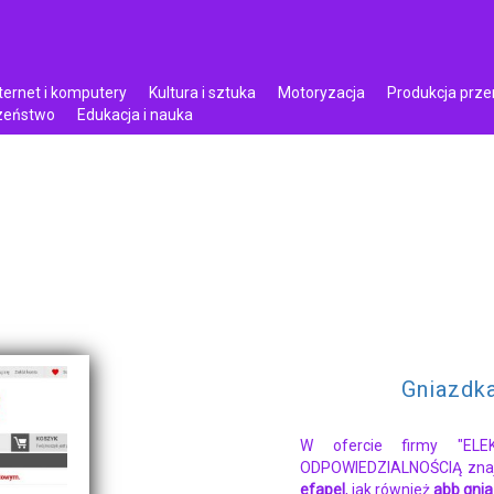
ternet i komputery
Kultura i sztuka
Motoryzacja
Produkcja prz
czeństwo
Edukacja i nauka
Gniazdka
W ofercie firmy "EL
ODPOWIEDZIALNOŚCIĄ zna
efapel
, jak również
abb gni