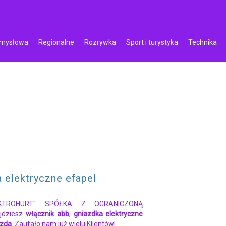
emysłowa
Regionalne
Rozrywka
Sport i turystyka
Technika
 elektryczne efapel
EKTROHURT" SPÓŁKA Z OGRANICZONĄ
jdziesz
włącznik abb
,
gniazdka elektryczne
azda
. Zaufało nam już wielu Klientów!